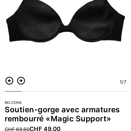
1
/7
Retour
Continuer
BELDONA
Soutien-gorge avec armatures
rembourré «Magic Support»
CHF 49.00
Price reduced from
CHF 69.90