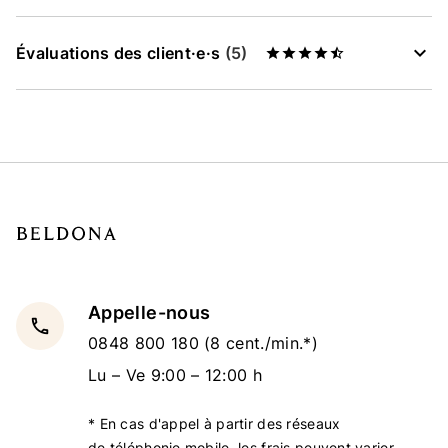
Évaluations des client·e·s
(5)
Appelle-nous
local_phone
0848 800 180
(8 cent./min.*)
Lu – Ve 9:00 – 12:00 h
* En cas d'appel à partir des réseaux
de téléphonie mobile, les frais peuvent varier.