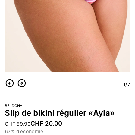
1
/7
Retour
Continuer
BELDONA
Slip de bikini régulier «Ayla»
CHF 20.00
Price reduced from
CHF 59.90
67% d’économie