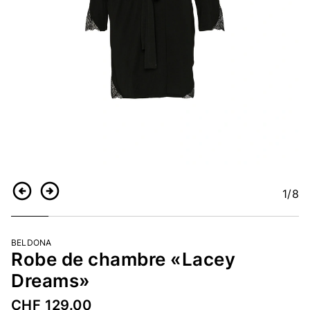
1
/8
Retour
Continuer
BELDONA
Robe de chambre «Lacey
Dreams»
CHF 129.00