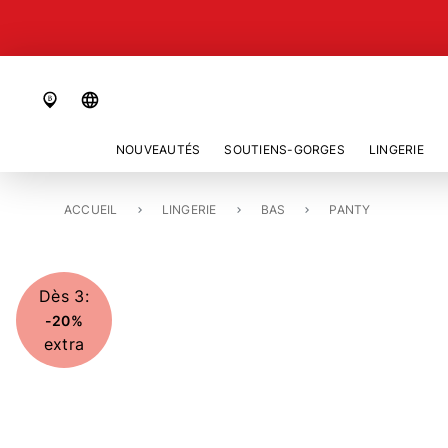
language
NOUVEAUTÉS
SOUTIENS-GORGES
LINGERIE
ACCUEIL
PANTY «LEXA»
LINGERIE
BAS
PANTY
Dès 3:
-20%
extra