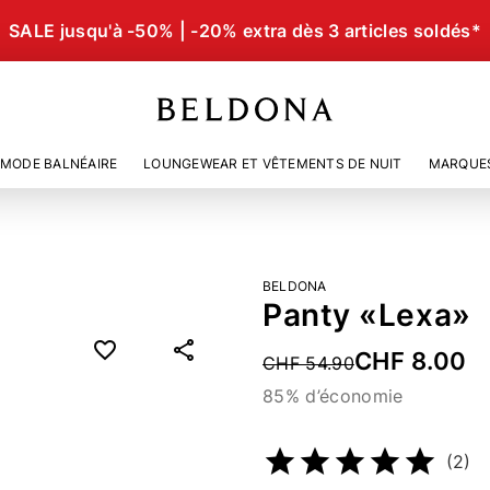
SALE jusqu'à -50% | -20% extra dès 3 articles soldés*
MODE BALNÉAIRE
LOUNGEWEAR ET VÊTEMENTS DE NUIT
MARQUE
BELDONA
Panty «Lexa»
CHF 8.00
Price reduced from
CHF 54.90
85% d’économie
Numéro d’article
2298937
(2)