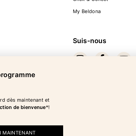
My Beldona
Suis-nous
 programme
Mode de paiement
d dès maintenant et
ction de bienvenue
*!
OI MAINTENANT