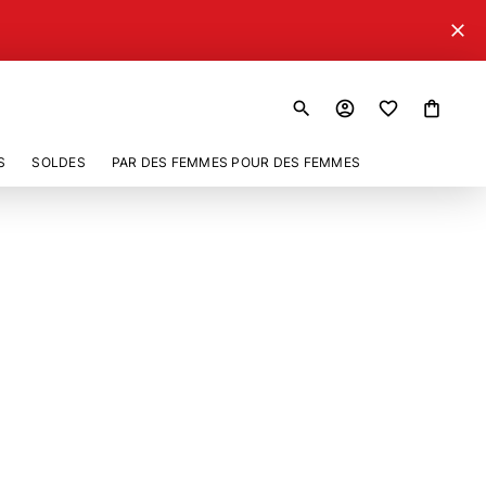
close
search
account_circle
shopping_bag
S
SOLDES
PAR DES FEMMES POUR DES FEMMES
859