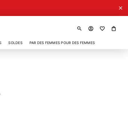
close
search
account_circle
shopping_bag
S
SOLDES
PAR DES FEMMES POUR DES FEMMES
0
938