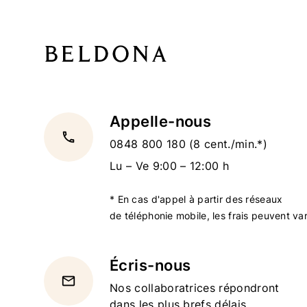
Appelle-nous
local_phone
0848 800 180
(8 cent./min.*)
Lu – Ve 9:00 – 12:00 h
* En cas d'appel à partir des réseaux
de téléphonie mobile, les frais peuvent var
Écris-nous
email
Nos collaboratrices répondront
dans les plus brefs délais.