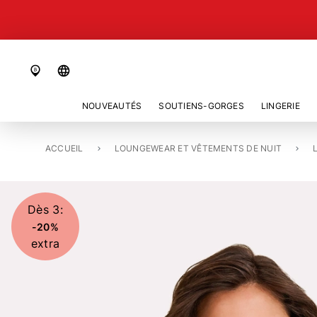
language
NOUVEAUTÉS
SOUTIENS-GORGES
LINGERIE
ACCUEIL
VESTE «CAMI»
LOUNGEWEAR ET VÊTEMENTS DE NUIT
Dès 3:
-20%
extra