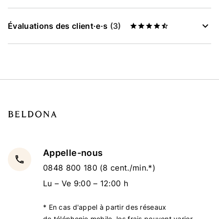
Évaluations des client·e·s
(3)
Appelle-nous
local_phone
0848 800 180
(8 cent./min.*)
Lu – Ve 9:00 – 12:00 h
* En cas d'appel à partir des réseaux
de téléphonie mobile, les frais peuvent varier.