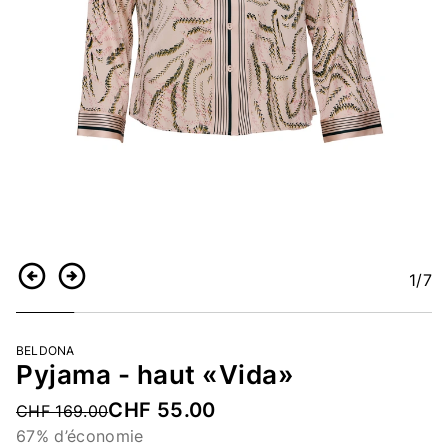
1
/7
Retour
Continuer
BELDONA
Pyjama - haut «Vida»
CHF 55.00
Price reduced from
CHF 169.00
67% d’économie