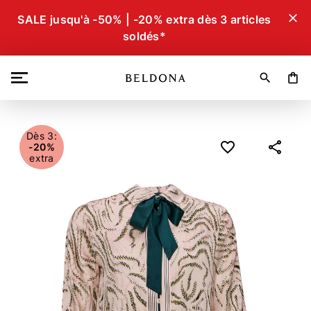
close
SALE jusqu'à -50% | -20% extra dès 3 articles
soldés*
search
shopping_bag
Dès 3:
-20%
extra