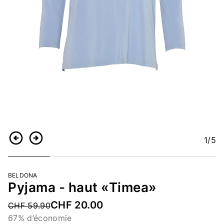
1
/5
Retour
Continuer
BELDONA
Pyjama - haut «Timea»
CHF 20.00
Price reduced from
CHF 59.90
67% d’économie