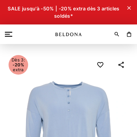
close
SALE jusqu'à -50% | -20% extra dès 3 articles
soldés*
search
shopping_bag
Dès 3:
-20%
extra