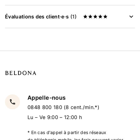
Évaluations des client·e·s
(1)
Appelle-nous
local_phone
0848 800 180
(8 cent./min.*)
Lu – Ve 9:00 – 12:00 h
* En cas d'appel à partir des réseaux
de téléphonie mobile, les frais peuvent varier.