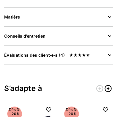
Matière
Conseils d’entretien
Évaluations des client·e·s
(4)
S’adapte à
arrow_circle_left
arrow_circle_right
Retour
Conti
Dès 3:
Dès 3:
-20%
-20%