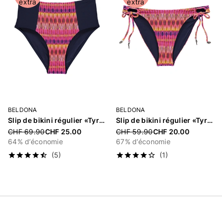
extra
extra
BELDONA
BELDONA
Slip de bikini régulier «Tyria»
Slip de bikini régulier «Tyria»
Price reduced from
Price reduced from
CHF 69.90
CHF 25.00
CHF 59.90
CHF 20.00
64% d’économie
67% d’économie
(5)
(1)