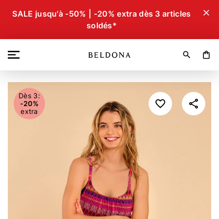
close
SALE jusqu'à -50% | -20% extra dès 3 articles
soldés*
search
shopping_bag
Dès 3:
-20%
extra