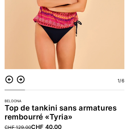
1
/6
Retour
Continuer
BELDONA
Top de tankini sans armatures
rembourré «Tyria»
CHF 40.00
Price reduced from
CHF 129.00