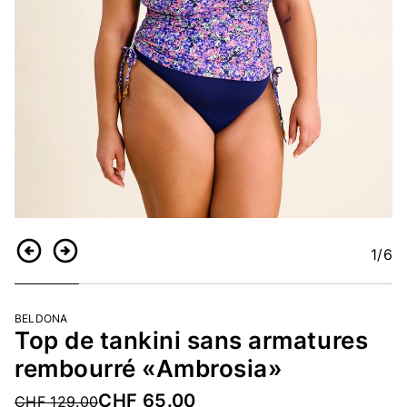
1
/6
Retour
Continuer
BELDONA
Top de tankini sans armatures
rembourré «Ambrosia»
CHF 65.00
Price reduced from
CHF 129.00