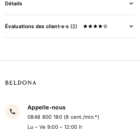
Détails
Évaluations des client·e·s
(2)
Appelle-nous
local_phone
0848 800 180
(8 cent./min.*)
Lu – Ve 9:00 – 12:00 h