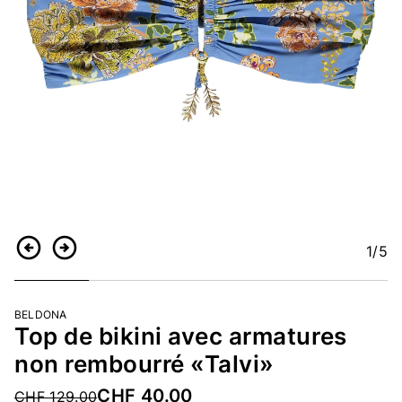
1
/5
Retour
Continuer
BELDONA
Top de bikini avec armatures
non rembourré «Talvi»
CHF 40.00
Price reduced from
CHF 129.00