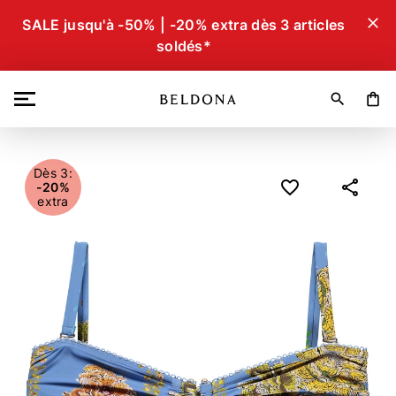
close
SALE jusqu'à -50% | -20% extra dès 3 articles
soldés*
search
shopping_bag
Dès 3:
-20%
extra