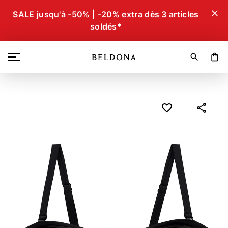
close
SALE jusqu'à -50% | -20% extra dès 3 articles
soldés*
search
shopping_bag