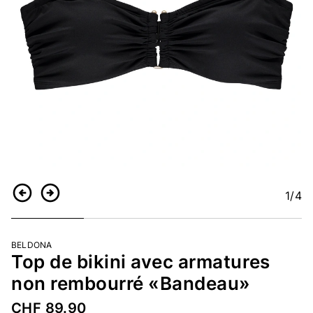
1
/4
Retour
Continuer
BELDONA
Top de bikini avec armatures
non rembourré «Bandeau»
CHF 89.90