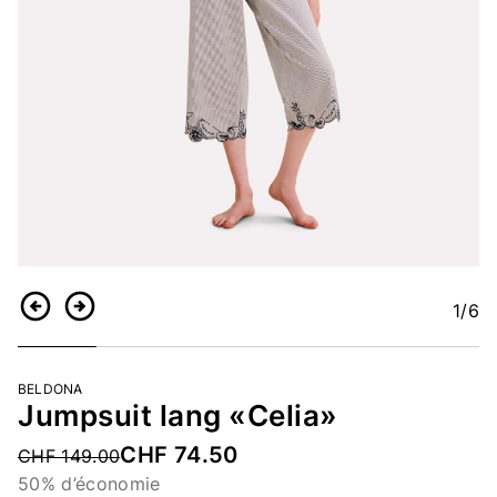
1
/6
Retour
Continuer
BELDONA
Jumpsuit lang «Celia»
CHF 74.50
Price reduced from
CHF 149.00
50% d’économie