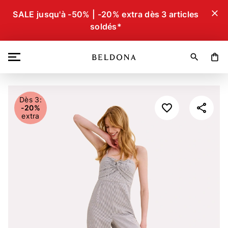
close
SALE jusqu'à -50% | -20% extra dès 3 articles
soldés*
search
shopping_bag
Dès 3:
-20%
extra