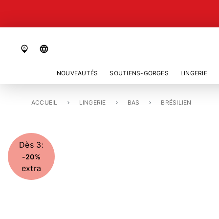
language
NOUVEAUTÉS
SOUTIENS-GORGES
LINGERIE
ACCUEIL
SLIP BRÉSILIEN «RODINA»
LINGERIE
BAS
BRÉSILIEN
Dès 3:
-20%
extra