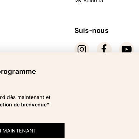
My Beldona
Suis-nous
 programme
Mode de paiement
d dès maintenant et
ction de bienvenue
*!
OI MAINTENANT
MENTION