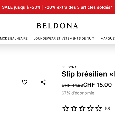
SALE jusqu'à -50% | -20% extra dès 3 articles soldés*
MODE BALNÉAIRE
LOUNGEWEAR ET VÊTEMENTS DE NUIT
MARQUE
BELDONA
Slip brésilien 
CHF 15.00
Price reduced from
CHF 44.90
67% d’économie
Numéro d’article
4716954
(0)