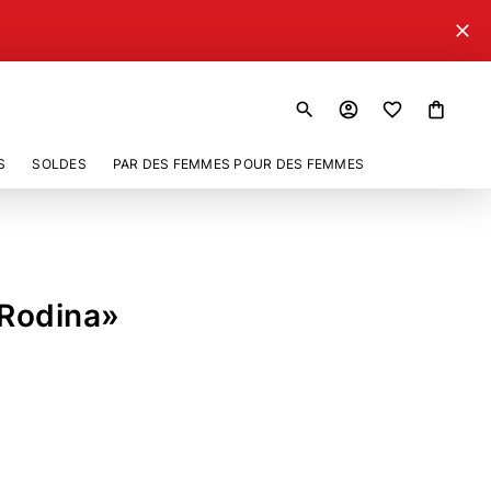
close
search
account_circle
shopping_bag
S
SOLDES
PAR DES FEMMES POUR DES FEMMES
«Rodina»
106