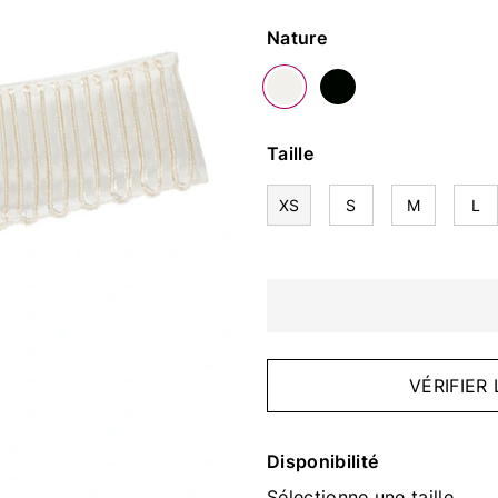
Couleur
Nature
Taille
XS
S
M
L
VÉRIFIER
Disponibilité
Sélectionne une taille.