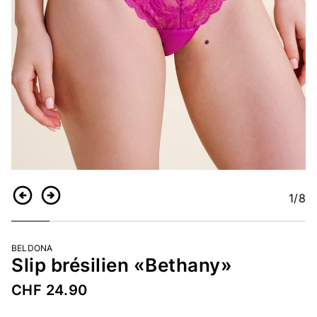
1
/8
Retour
Continuer
BELDONA
Slip brésilien «Bethany»
CHF 24.90
Numéro d’article
4718395898