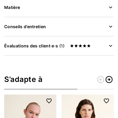
Matière
Conseils d’entretien
Évaluations des client·e·s
(1)
S’adapte à
arrow_circle_left
arrow_circle_right
Retour
Conti