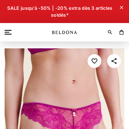
close
SALE jusqu'à -50% | -20% extra dès 3 articles
soldés*
search
shopping_bag