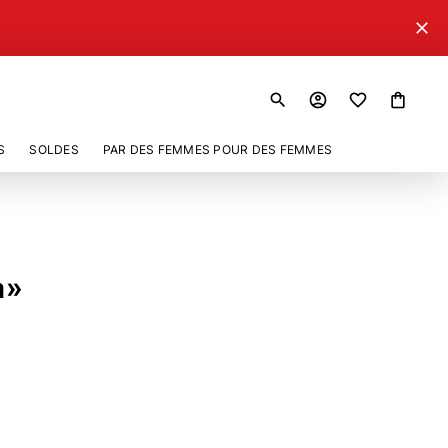
close
search
account_circle
shopping_bag
S
SOLDES
PAR DES FEMMES POUR DES FEMMES
a»
971