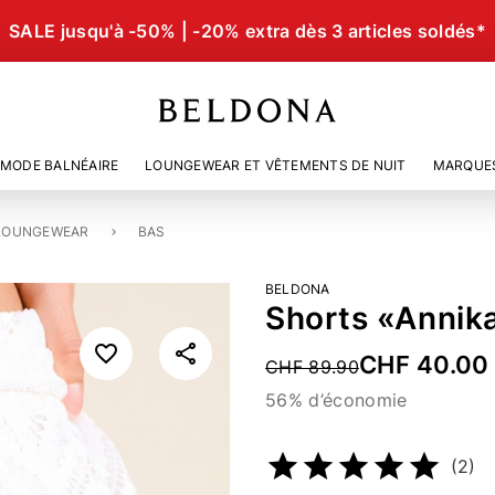
SALE jusqu'à -50% | -20% extra dès 3 articles soldés*
MODE BALNÉAIRE
LOUNGEWEAR ET VÊTEMENTS DE NUIT
MARQUE
LOUNGEWEAR
BAS
BELDONA
Shorts «Annik
CHF 40.00
Price reduced from
CHF 89.90
56% d’économie
Numéro d’article
2349203
(2)