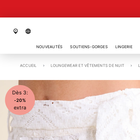
language
NOUVEAUTÉS
SOUTIENS-GORGES
LINGERIE
ACCUEIL
SHORTS «ANNIKA»
LOUNGEWEAR ET VÊTEMENTS DE NUIT
Dès 3:
-20%
extra