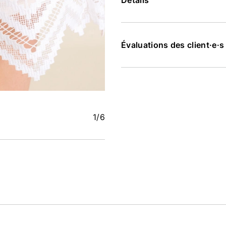
Détails
Évaluations des client·e·
1
/6