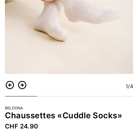
1
/4
Retour
Continuer
BELDONA
Chaussettes «Cuddle Socks»
CHF 24.90
Numéro d’article
2365129219