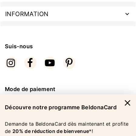
INFORMATION
Suis-nous
Mode de paiement
close
Découvre notre programme BeldonaCard
Demande ta BeldonaCard dès maintenant et profite
de
20% de réduction de bienvenue
*!
COPYRIGHT 2026 BELDONA AG