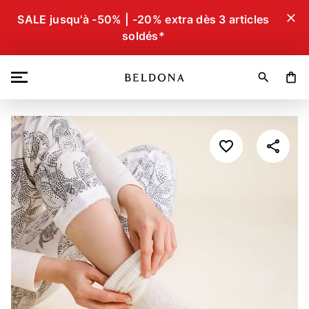
close
SALE jusqu'à -50% | -20% extra dès 3 articles
soldés*
search
shopping_bag