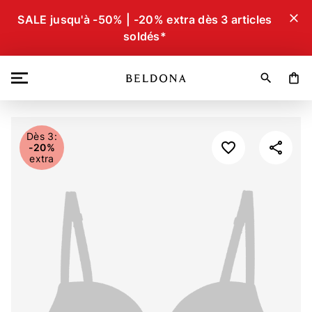
close
SALE jusqu'à -50% | -20% extra dès 3 articles
soldés*
search
shopping_bag
Dès 3:
-20%
extra