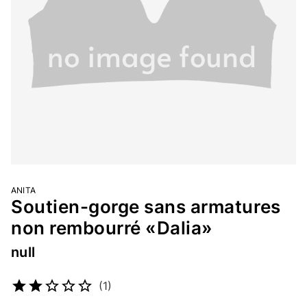
ANITA
Soutien-gorge sans armatures
non rembourré «Dalia»
null
Numéro d’article
2552758787
(1)