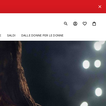
close
search
account_circle
shopping_bag
E
SALDI
DALLE DONNE PER LE DONNE