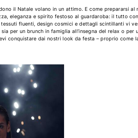
dono il Natale volano in un attimo. E come prepararsi a
za, eleganza e spirito festoso al guardaroba: il tutto con
essuti fluenti, design cosmici e dettagli scintillanti vi v
e sia per un brunch in famiglia all’insegna del relax o per 
tevi conquistare dai nostri look da festa – proprio come 