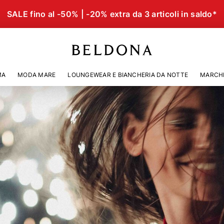
SALE fino al -50% | -20% extra da 3 articoli in saldo*
MA
MODA MARE
LOUNGEWEAR E BIANCHERIA DA NOTTE
MARCH