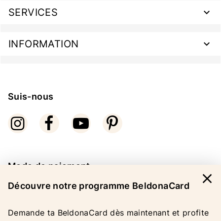
SERVICES
INFORMATION
Suis-nous
Mode de paiement
close
Découvre notre programme BeldonaCard
Demande ta BeldonaCard dès maintenant et profite