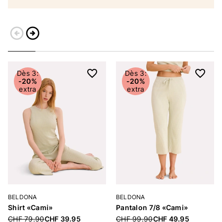
arrow_circle_left
arrow_circle_right
Retour
Continuer
Dès 3:
Dès 3:
-20%
-20%
extra
extra
BELDONA
BELDONA
Shirt «Cami»
Pantalon 7/8 «Cami»
Price reduced from
CHF 79.90
CHF 39.95
Price reduced from
CHF 99.90
CHF 49.95