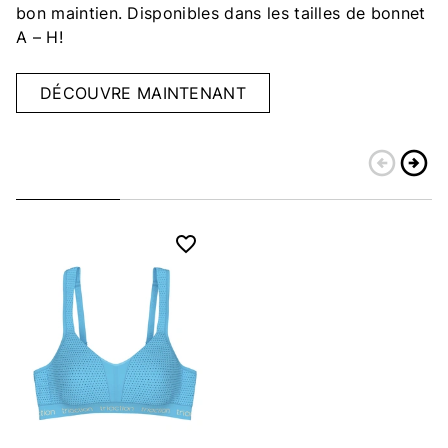
bon maintien. Disponibles dans les tailles de bonnet
A – H!
DÉCOUVRE MAINTENANT
arrow_circle_left
arrow_circle_right
Retour
Conti