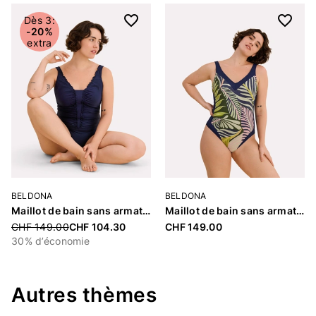
Dès 3:
-20%
extra
BELDONA
BELDONA
Maillot de bain sans armatures rembourré «Basic Swimsuit Cybill»
Maillot de bain sans armatures rembourré «Basic Swimsuit Courtney»
Price reduced from
CHF 149.00
CHF 104.30
CHF 149.00
30% d’économie
Autres thèmes