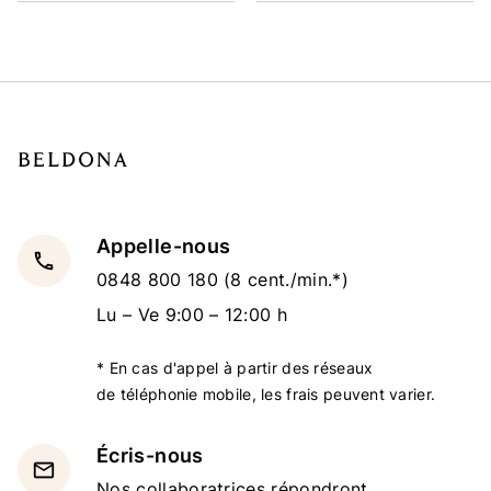
Appelle-nous
local_phone
0848 800 180
(8 cent./min.*)
Lu – Ve 9:00 – 12:00 h
* En cas d'appel à partir des réseaux
de téléphonie mobile, les frais peuvent varier.
Écris-nous
email
Nos collaboratrices répondront