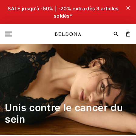
close
SALE jusqu'à -50% | -20% extra dès 3 articles
soldés*
search
shopping_bag
Unis contre le cancer du
sein