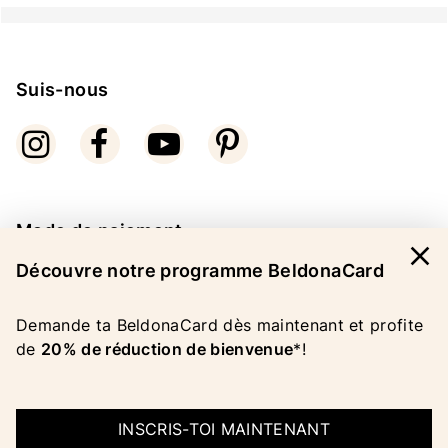
Suis-nous
Mode de paiement
close
Découvre notre programme BeldonaCard
Demande ta BeldonaCard dès maintenant et profite
de
20% de réduction de bienvenue
*!
COPYRIGHT 2026 BELDONA AG
MENTIONS LEGALES
|
CGV
|
PROTECTION DES
INSCRIS-TOI MAINTENANT